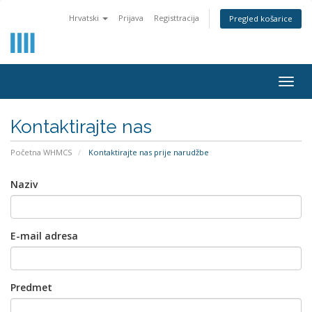
Hrvatski
Prijava
Registtracija
Pregled košarice
Togg
navig
Kontaktirajte nas
Početna WHMCS
Kontaktirajte nas prije narudžbe
Naziv
E-mail adresa
Predmet