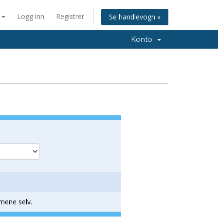
n
Logg inn
Registrer
Se handlevogn »
Konto
mene selv.