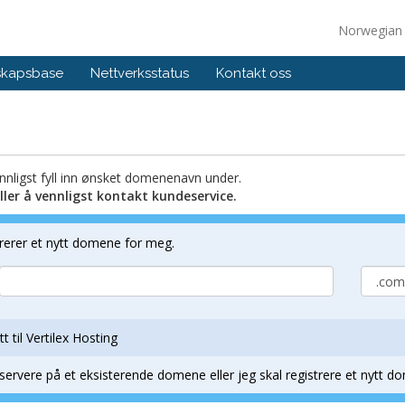
Norwegia
skapsbase
Nettverksstatus
Kontakt oss
nnligst fyll inn ønsket domenenavn under.
er å vennligst kontakt kundeservice.
strerer et nytt domene for meg.
 til Vertilex Hosting
ervere på et eksisterende domene eller jeg skal registrere et nytt do