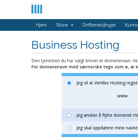
Hjem
Store
Driftsmeldinger
Kunn
Business Hosting
Den tjenesten du har valgt krever et domenenavn. Ve
For domenenavn med særnorske tegn som ø, æ ell
Jeg vil at Vertilex Hosting regi
www.
Jeg ønsker å flytte domenet mitt
Jeg skal oppdatere mine navnes