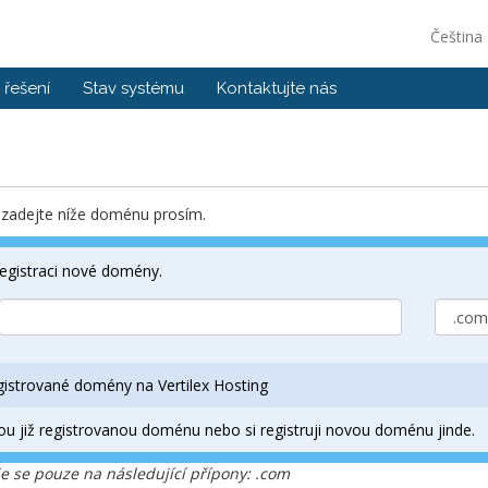
Čeština
řešení
Stav systému
Kontaktujte nás
, zadejte níže doménu prosím.
registraci nové domény.
egistrované domény na Vertilex Hosting
ou již registrovanou doménu nebo si registruji novou doménu jinde.
 se pouze na následující přípony: .com