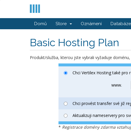
Domů
Store
Oznámení
Databáze 
Basic Hosting Plan
Produkt/služba, kterou jste vybrali vyžaduje doménu
Chci Vertilex Hosting také pro 
www.
Chci provést transfer své již r
Aktualizuji nameservery pro sv
*
Registrace domény zdarma vztahuje