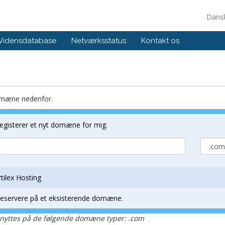
Dans
Vidensdatabase
Netværksstatus
Kontakt os
omæne nedenfor.
 registerer et nyt domæne for mig.
rtilex Hosting
vneservere på et eksisterende domæne.
nyttes på de følgende domæne typer: .com