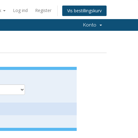
k
Log ind
Register
Vis bestillingskurv
Konto