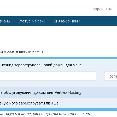
Українська
знань
Статус мережі
Зв'язок з нами
 ви можете ввести нижче.
x Hosting зареєструвала новий домен для мене
а обслуговування до компанії Vertilex Hosting
аную його зареєструвати пізніше
застосувати лише для наступних розширень: .com