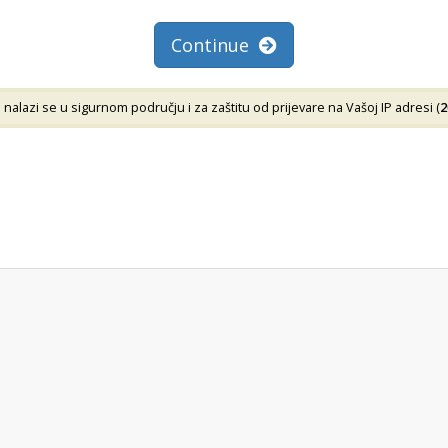
Continue
lazi se u sigurnom području i za zaštitu od prijevare na Vašoj IP adresi (
2