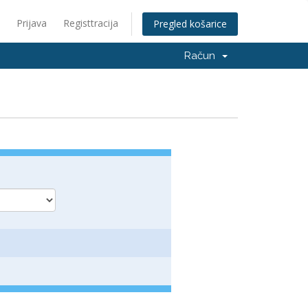
Prijava
Registtracija
Pregled košarice
Račun