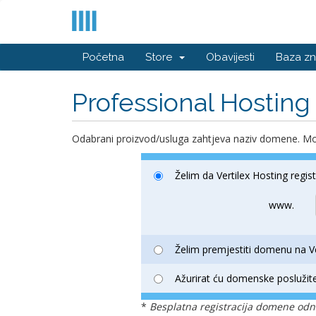
Početna
Store
Obavijesti
Baza zn
Professional Hosting
Odabrani proizvod/usluga zahtjeva naziv domene. Mol
Želim da Vertilex Hosting regi
www.
Želim premjestiti domenu na Ve
Ažurirat ću domenske poslužite
*
Besplatna registracija domene odno