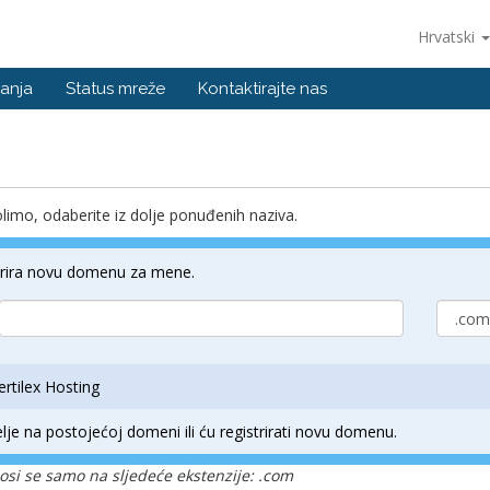
Hrvatski
anja
Status mreže
Kontaktirajte nas
imo, odaberite iz dolje ponuđenih naziva.
strira novu domenu za mene.
rtilex Hosting
lje na postojećoj domeni ili ću registrirati novu domenu.
si se samo na sljedeće ekstenzije: .com