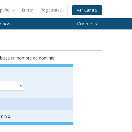
spañol
Entrar
Registrarse
Ver Carrito
tenos
Cuenta
roduzca un nombre de dominio.
minio.