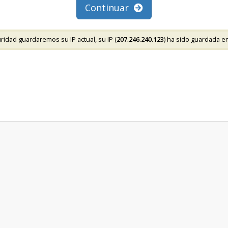
Continuar
idad guardaremos su IP actual, su IP (
207.246.240.123
) ha sido guardada e