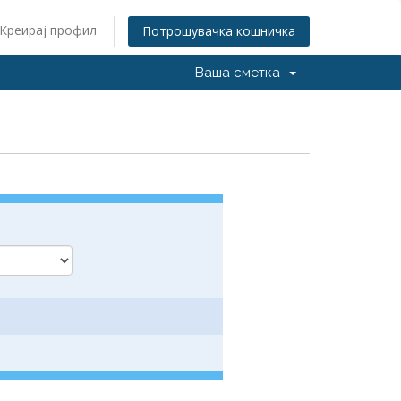
Креирај профил
Потрошувачка кошничка
Ваша сметка