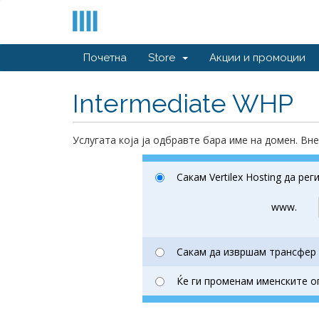
Почетна
Store
Акции и промоции
Intermediate WHP
Услугата која ја одбравте бара име на домен. Вн
Сакам Vertilex Hosting да ре
www.
Сакам да извршам трансфер н
Ќе ги променам именските о