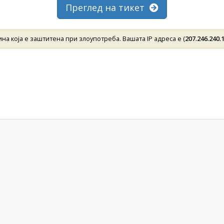
Преглед на тикет
а која е заштитена при злоупотреба. Вашата IP адреса е (
207.246.240.