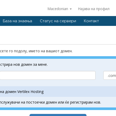
Macedonian
Најава на профил
База на знаења
Статус на сервери
Контакт
есете го подолу, името на вашиот домен.
гистрира нов домен за мене.
а домен Vertilex Hosting
пслужувачи на постоечки домен или ќе регистрирам нов.